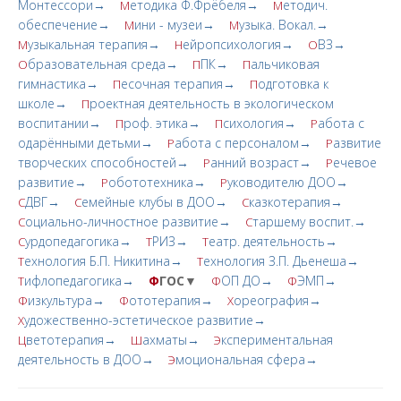
Монтессори→
етодика Ф.Фрёбеля→
етодич.
М
М
обеспечение→
ини - музеи→
узыка. Вокал.→
М
М
узыкальная терапия→
ейропсихология→
ВЗ→
М
Н
О
бразовательная среда→
ПК→
альчиковая
О
П
П
гимнастика→
есочная терапия→
одготовка к
П
П
школе→
роектная деятельность в экологическом
П
воспитании→
роф. этика→
сихология→
абота с
П
П
Р
одарёнными детьми→
абота с персоналом→
азвитие
Р
Р
творческих cпoсобностей→
анний возраст→
ечевое
Р
Р
развитие→
обототехника→
уководителю ДОО→
Р
Р
ДВГ→
емейные клубы в ДОО→
казкотерапия→
С
С
С
оциально-личностное развитие→
таршему воспит.→
С
С
урдопедагогика→
РИЗ→
еатр. деятельность→
С
Т
Т
ехнология Б.П. Никитина→
ехнология З.П. Дьенеша→
Т
Т
ифлопедагогика→
Ф
ГОС▼
ОП ДО→
ЭМП→
Т
Ф
Ф
изкультура→
ототерапия→
ореография→
Ф
Ф
Х
удожественно-эстетическое развитие→
Х
ветотерапия→
ахматы→
кспериментальная
Ц
Ш
Э
деятельность в ДОО→
моциональная сфера→
Э