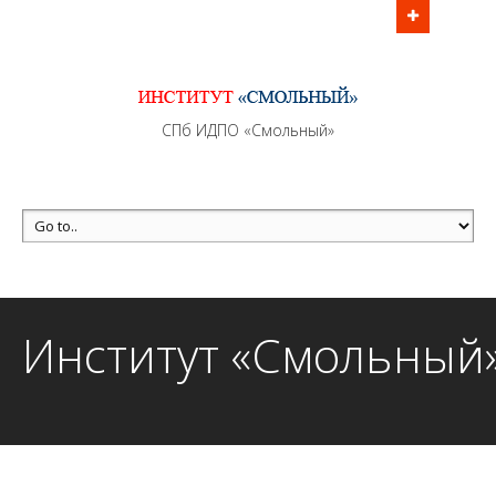
Информационно - методическое сопровождение
образовательного процесса осуществляется без
перерывов в рабочие дни с 9:00 до 21:00 МСК
MAX +7 (981) 190-30-30
СПб ИДПО «Смольный»
mail@institutsmolnyj.ru
Институт «Смольный