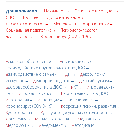
Дошкольное▼
Начальное→
Основное и среднее→
СПО→
Высшее→
Дополнительное→
Дефектологическое→
Менеджмент в образовании→
Социальная педагогика→
Психолого-педагог.
деятельность→
Коронавирус (COVID-19)→
дм.- хоз. обеспечение→
нглийский язык→
А
А
заимодействие внутри коллектива ДОО→
В
заимодействие с семьёй→
ТТ→
екор.-прикл.
В
Д
Д
исскуство→
елопроизводство→
етский аутизм→
Д
Д
доровьесбережение в ДОО→
КТ→
гровая деят-
З
И
И
ть→
гровая терапия→
зодеятельность в ДОО→
И
И
зотерапия→
нновации→
инезиология→
И
И
К
оронавирус (COVID-19)→
оррекция психич. развития→
К
К
уклотерапия→
ультурно-досуговая деятельность→
К
К
огопедия→
андала-терапия→
едиация→
Л
М
М
едпомощь→
енеджмент→
етодика М.
М
М
М