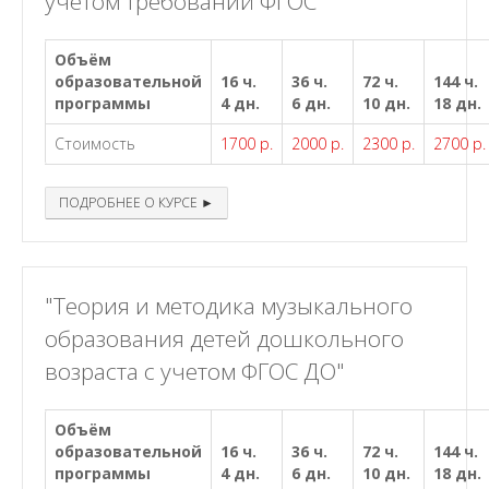
учетом требований ФГОС"
Объём
образовательной
16 ч.
36 ч.
72 ч.
144 ч.
программы
4 дн.
6 дн.
10 дн.
18 дн.
Стоимость
1700 р.
2000 р.
2300 р.
2700 р.
ПОДРОБНЕЕ О КУРСЕ ►
"Теория и методика музыкального
образования детей дошкольного
возраста с учетом ФГОС ДО"
Объём
образовательной
16 ч.
36 ч.
72 ч.
144 ч.
программы
4 дн.
6 дн.
10 дн.
18 дн.