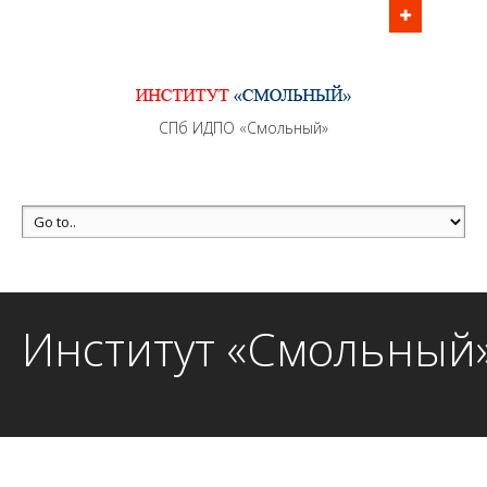
Информационно - методическое сопровождение
образовательного процесса осуществляется без
перерывов в рабочие дни с 9:00 до 21:00 МСК
MAX +7 (981) 190-30-30
СПб ИДПО «Смольный»
mail@institutsmolnyj.ru
Институт «Смольный