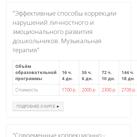
"Эффективные способы коррекции
нарушений личностного и
эмоционального развития
дошкольников. Музыкальная
терапия"
Объём
образовательной
16 ч.
36 ч.
72 ч.
144 ч.
программы
4 дн.
6 дн.
10 дн.
18 дн.
Стоимость
1700 р.
2000 р.
2300 р.
2700 р.
ПОДРОБНЕЕ О КУРСЕ ►
"Современные коррекционно -