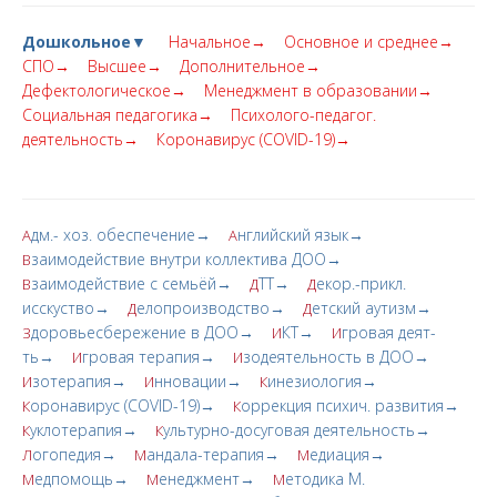
Дошкольное▼
Начальное→
Основное и среднее→
СПО→
Высшее→
Дополнительное→
Дефектологическое→
Менеджмент в образовании→
Социальная педагогика→
Психолого-педагог.
деятельность→
Коронавирус (COVID-19)→
дм.- хоз. обеспечение→
нглийский язык→
А
А
заимодействие внутри коллектива ДОО→
В
заимодействие с семьёй→
ТТ→
екор.-прикл.
В
Д
Д
исскуство→
елопроизводство→
етский аутизм→
Д
Д
доровьесбережение в ДОО→
КТ→
гровая деят-
З
И
И
ть→
гровая терапия→
зодеятельность в ДОО→
И
И
зотерапия→
нновации→
инезиология→
И
И
К
оронавирус (COVID-19)→
оррекция психич. развития→
К
К
уклотерапия→
ультурно-досуговая деятельность→
К
К
огопедия→
андала-терапия→
едиация→
Л
М
М
едпомощь→
енеджмент→
етодика М.
М
М
М