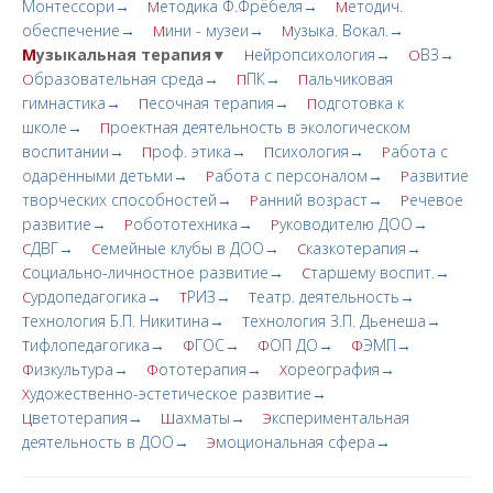
Монтессори→
етодика Ф.Фрёбеля→
етодич.
М
М
обеспечение→
ини - музеи→
узыка. Вокал.→
М
М
М
узыкальная терапия▼
ейропсихология→
ВЗ→
Н
О
бразовательная среда→
ПК→
альчиковая
О
П
П
гимнастика→
есочная терапия→
одготовка к
П
П
школе→
роектная деятельность в экологическом
П
воспитании→
роф. этика→
сихология→
абота с
П
П
Р
одарёнными детьми→
абота с персоналом→
азвитие
Р
Р
творческих cпoсобностей→
анний возраст→
ечевое
Р
Р
развитие→
обототехника→
уководителю ДОО→
Р
Р
ДВГ→
емейные клубы в ДОО→
казкотерапия→
С
С
С
оциально-личностное развитие→
таршему воспит.→
С
С
урдопедагогика→
РИЗ→
еатр. деятельность→
С
Т
Т
ехнология Б.П. Никитина→
ехнология З.П. Дьенеша→
Т
Т
ифлопедагогика→
ГОС→
ОП ДО→
ЭМП→
Т
Ф
Ф
Ф
изкультура→
ототерапия→
ореография→
Ф
Ф
Х
удожественно-эстетическое развитие→
Х
ветотерапия→
ахматы→
кспериментальная
Ц
Ш
Э
деятельность в ДОО→
моциональная сфера→
Э