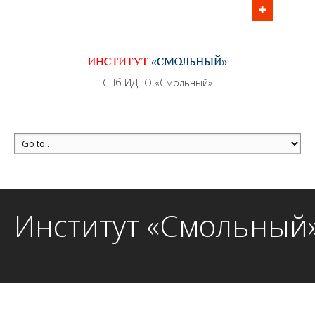
Информационно - методическое сопровождение
образовательного процесса осуществляется без
перерывов в рабочие дни с 9:00 до 21:00 МСК
MAX +7 (981) 190-30-30
СПб ИДПО «Смольный»
mail@institutsmolnyj.ru
Институт «Смольный