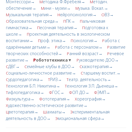
Монтессори→
етодика Ф.Фрёбеля→
етодич.
М
М
обеспечение→
ини - музеи→
узыка. Вокал.→
М
М
узыкальная терапия→
ейропсихология→
ВЗ→
М
Н
О
бразовательная среда→
ПК→
альчиковая
О
П
П
гимнастика→
есочная терапия→
одготовка к
П
П
школе→
роектная деятельность в экологическом
П
воспитании→
роф. этика→
сихология→
абота с
П
П
Р
одарёнными детьми→
абота с персоналом→
азвитие
Р
Р
творческих cпoсобностей→
анний возраст→
ечевое
Р
Р
развитие→
Р
обототехника▼
уководителю ДОО→
Р
ДВГ→
емейные клубы в ДОО→
казкотерапия→
С
С
С
оциально-личностное развитие→
таршему воспит.→
С
С
урдопедагогика→
РИЗ→
еатр. деятельность→
С
Т
Т
ехнология Б.П. Никитина→
ехнология З.П. Дьенеша→
Т
Т
ифлопедагогика→
ГОС→
ОП ДО→
ЭМП→
Т
Ф
Ф
Ф
изкультура→
ототерапия→
ореография→
Ф
Ф
Х
удожественно-эстетическое развитие→
Х
ветотерапия→
ахматы→
кспериментальная
Ц
Ш
Э
деятельность в ДОО→
моциональная сфера→
Э