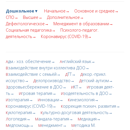
Дошкольное▼
Начальное→
Основное и среднее→
СПО→
Высшее→
Дополнительное→
Дефектологическое→
Менеджмент в образовании→
Социальная педагогика→
Психолого-педагог.
деятельность→
Коронавирус (COVID-19)→
дм.- хоз. обеспечение→
нглийский язык→
А
А
заимодействие внутри коллектива ДОО→
В
заимодействие с семьёй→
ТТ→
екор.-прикл.
В
Д
Д
исскуство→
елопроизводство→
етский аутизм→
Д
Д
доровьесбережение в ДОО→
КТ→
гровая деят-
З
И
И
ть→
гровая терапия→
зодеятельность в ДОО→
И
И
зотерапия→
нновации→
инезиология→
И
И
К
оронавирус (COVID-19)→
оррекция психич. развития→
К
К
уклотерапия→
ультурно-досуговая деятельность→
К
К
огопедия→
андала-терапия→
едиация→
Л
М
М
едпомощь→
енеджмент→
етодика М.
М
М
М