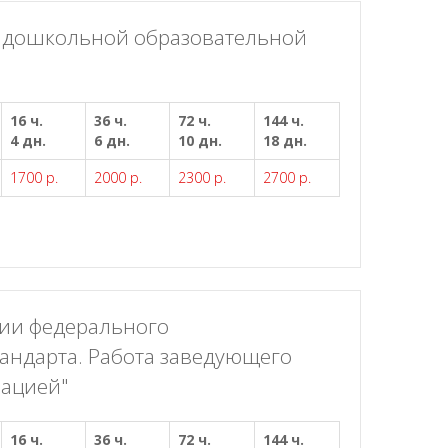
в дошкольной образовательной
16 ч.
36 ч.
72 ч.
144 ч.
4 дн.
6 дн.
10 дн.
18 дн.
1700 р.
2000 р.
2300 р.
2700 р.
ции федерального
тандарта. Работа заведующего
зацией"
16 ч.
36 ч.
72 ч.
144 ч.