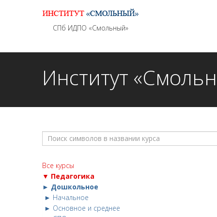
Информационно - методическое сопровождение
СПб ИДПО «Смольный»
Институт «Смоль
Все курсы
▼ Педагогика
► Дошкольное
► Начальное
► Основное и среднее