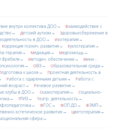
твие внутри коллектива ДОО→
заимодействие с
В
одство→
етский аутизм→
доровьесбережение в
Д
З
зодеятельность в ДОО→
зотерапия→
И
оррекция психич. развития→
уклотерапия→
К
К
ла-терапия→
едиация→
едпомощь→
М
М
Ф.Фрёбеля→
етодич. обеспечение→
ини -
М
М
опсихология→
ВЗ→
бразовательная среда→
О
О
одготовка к школе→
роектная деятельность в
П
П
→
абота с одарёнными детьми→
абота с
Р
Р
нний возраст→
ечевое развитие→
Р
ые клубы в ДОО→
казкотерапия→
оциально-
С
С
огика→
РИЗ→
еатр. деятельность→
Т
Т
ифлопедагогика→
ГОС→
ОП ДО→
ЭМП→
Ф
Ф
Ф
твенно-эстетическое развитие→
ветотерапия→
Ц
моциональная сфера→