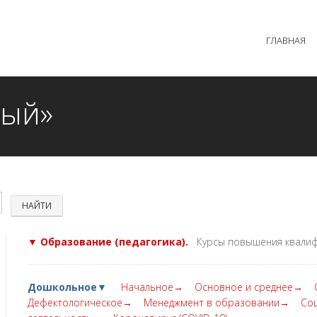
 образовательного процесса осуществляется без перерыв
ГЛАВНАЯ
MAX +7 (981) 190-30-30
mail@institutsmolnyj.ru
ный»
▼ Образование (педагогика).
Курсы повышения квалиф
Дошкольное▼
Начальное→
Основное и среднее→
Дефектологическое→
Менеджмент в образовании→
Со