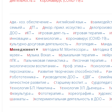
деятельность→
Коронавирус (COVID-19)→
дм.- хоз. обеспечение→
нглийский язык→
заимодейс
А
А
В
семьёй→
ТТ→
екор.-прикл. исскуство→
елопроизв
Д
Д
Д
ДОО→
КТ→
гровая деят-ть→
гровая терапия→
И
И
И
И
нновации→
инезиология→
оронавирус (COVID-19)→
И
К
К
ультурно-досуговая деятельность→
огопедия→
анда
К
Л
М
М
енеджмент▼
етодика М. Монтессори→
етодика 
М
М
музеи→
узыка. Вокал.→
узыкальная терапия→
ейр
М
М
Н
ПК→
альчиковая гимнастика→
есочная терапия→
П
П
П
экологическом воспитании→
роф. этика→
сихология
П
П
персоналом→
азвитие творческих cпoсобностей→
а
Р
Р
обототехника→
уководителю ДОО→
ДВГ→
емейн
Р
Р
С
С
личностное развитие→
таршему воспит.→
урдопедаг
С
С
ехнология Б.П. Никитина→
ехнология З.П. Дьенеша→
Т
Т
Т
изкультура→
ототерапия→
ореография→
удожес
Ф
Ф
Х
Х
ахматы→
кспериментальная деятельность в ДОО→
Ш
Э
Э