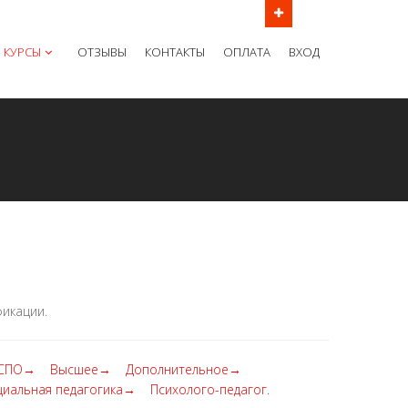
ов в рабочие дни с 9:00 до 21:00 МСК
КУРСЫ
ОТЗЫВЫ
КОНТАКТЫ
ОПЛАТА
ВХОД
икации.
СПО→
Высшее→
Дополнительное→
циальная педагогика→
Психолого-педагог.