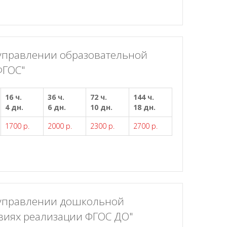
 управлении образовательной
ФГОС"
16 ч.
36 ч.
72 ч.
144 ч.
4 дн.
6 дн.
10 дн.
18 дн.
1700 р.
2000 р.
2300 р.
2700 р.
 управлении дошкольной
виях реализации ФГОС ДО"