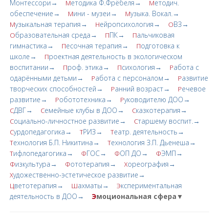
Монтессори→
етодика Ф.Фрёбеля→
етодич.
М
М
обеспечение→
ини - музеи→
узыка. Вокал.→
М
М
узыкальная терапия→
ейропсихология→
ВЗ→
М
Н
О
бразовательная среда→
ПК→
альчиковая
О
П
П
гимнастика→
есочная терапия→
одготовка к
П
П
школе→
роектная деятельность в экологическом
П
воспитании→
роф. этика→
сихология→
абота с
П
П
Р
одарёнными детьми→
абота с персоналом→
азвитие
Р
Р
творческих cпoсобностей→
анний возраст→
ечевое
Р
Р
развитие→
обототехника→
уководителю ДОО→
Р
Р
ДВГ→
емейные клубы в ДОО→
казкотерапия→
С
С
С
оциально-личностное развитие→
таршему воспит.→
С
С
урдопедагогика→
РИЗ→
еатр. деятельность→
С
Т
Т
ехнология Б.П. Никитина→
ехнология З.П. Дьенеша→
Т
Т
ифлопедагогика→
ГОС→
ОП ДО→
ЭМП→
Т
Ф
Ф
Ф
изкультура→
ототерапия→
ореография→
Ф
Ф
Х
удожественно-эстетическое развитие→
Х
ветотерапия→
ахматы→
кспериментальная
Ц
Ш
Э
деятельность в ДОО→
Э
моциональная сфера▼