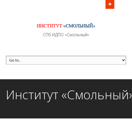
Информационно - методическое сопровождение
образовательного процесса осуществляется без
перерывов в рабочие дни с 9:00 до 21:00 МСК
MAX +7 (981) 190-30-30
СПб ИДПО «Смольный»
mail@institutsmolnyj.ru
Институт «Смольный