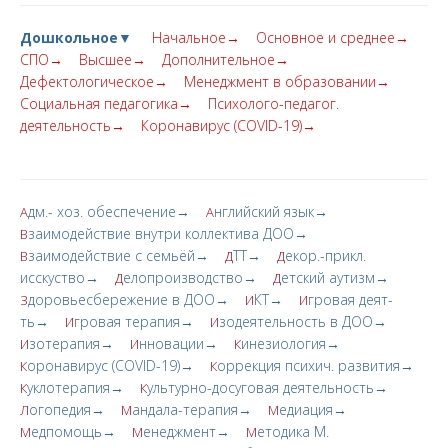
Дошкольное▼
Начальное→
Основное и среднее→
СПО→
Высшее→
Дополнительное→
Дефектологическое→
Менеджмент в образовании→
Социальная педагогика→
Психолого-педагог.
деятельность→
Коронавирус (COVID-19)→
дм.- хоз. обеспечение→
нглийский язык→
А
А
заимодействие внутри коллектива ДОО→
В
заимодействие с семьёй→
ТТ→
екор.-прикл.
В
Д
Д
исскуство→
елопроизводство→
етский аутизм→
Д
Д
доровьесбережение в ДОО→
КТ→
гровая деят-
З
И
И
ть→
гровая терапия→
зодеятельность в ДОО→
И
И
зотерапия→
нновации→
инезиология→
И
И
К
оронавирус (COVID-19)→
оррекция психич. развития→
К
К
уклотерапия→
ультурно-досуговая деятельность→
К
К
огопедия→
андала-терапия→
едиация→
Л
М
М
едпомощь→
енеджмент→
етодика М.
М
М
М