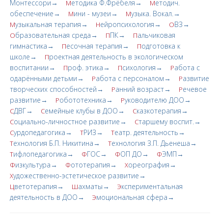
Монтессори→
етодика Ф.Фрёбеля→
етодич.
М
М
обеспечение→
ини - музеи→
узыка. Вокал.→
М
М
узыкальная терапия→
ейропсихология→
ВЗ→
М
Н
О
бразовательная среда→
ПК→
альчиковая
О
П
П
гимнастика→
есочная терапия→
одготовка к
П
П
школе→
роектная деятельность в экологическом
П
воспитании→
роф. этика→
сихология→
абота с
П
П
Р
одарёнными детьми→
абота с персоналом→
азвитие
Р
Р
творческих cпoсобностей→
анний возраст→
ечевое
Р
Р
развитие→
обототехника→
уководителю ДОО→
Р
Р
ДВГ→
емейные клубы в ДОО→
казкотерапия→
С
С
С
оциально-личностное развитие→
таршему воспит.→
С
С
урдопедагогика→
РИЗ→
еатр. деятельность→
С
Т
Т
ехнология Б.П. Никитина→
ехнология З.П. Дьенеша→
Т
Т
ифлопедагогика→
ГОС→
ОП ДО→
ЭМП→
Т
Ф
Ф
Ф
изкультура→
ототерапия→
ореография→
Ф
Ф
Х
удожественно-эстетическое развитие→
Х
ветотерапия→
ахматы→
кспериментальная
Ц
Ш
Э
деятельность в ДОО→
моциональная сфера→
Э