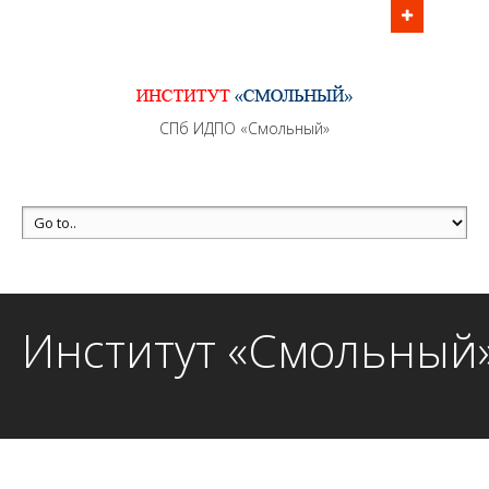
Информационно - методическое сопровождение
образовательного процесса осуществляется без
перерывов в рабочие дни с 9:00 до 21:00 МСК
MAX +7 (981) 190-30-30
СПб ИДПО «Смольный»
mail@institutsmolnyj.ru
Институт «Смольный