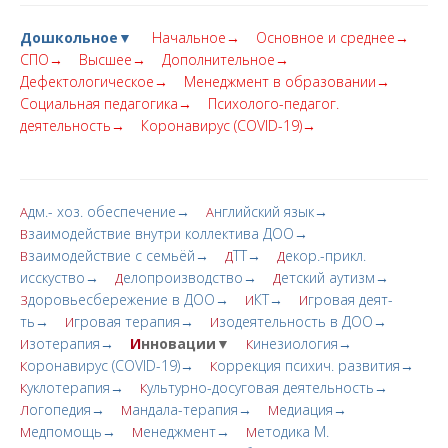
Дошкольное▼
Начальное→
Основное и среднее→
СПО→
Высшее→
Дополнительное→
Дефектологическое→
Менеджмент в образовании→
Социальная педагогика→
Психолого-педагог.
деятельность→
Коронавирус (COVID-19)→
дм.- хоз. обеспечение→
нглийский язык→
А
А
заимодействие внутри коллектива ДОО→
В
заимодействие с семьёй→
ТТ→
екор.-прикл.
В
Д
Д
исскуство→
елопроизводство→
етский аутизм→
Д
Д
доровьесбережение в ДОО→
КТ→
гровая деят-
З
И
И
ть→
гровая терапия→
зодеятельность в ДОО→
И
И
зотерапия→
И
нновации▼
инезиология→
И
К
оронавирус (COVID-19)→
оррекция психич. развития→
К
К
уклотерапия→
ультурно-досуговая деятельность→
К
К
огопедия→
андала-терапия→
едиация→
Л
М
М
едпомощь→
енеджмент→
етодика М.
М
М
М