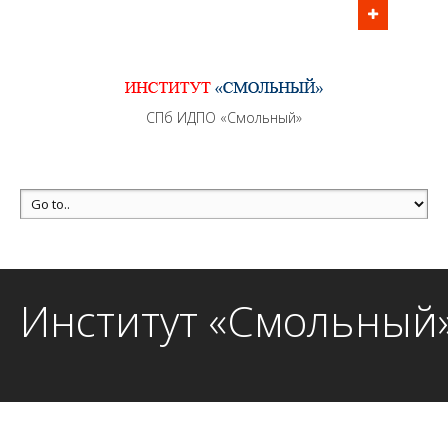
Информационно - методическое сопровождение
образовательного процесса осуществляется без
перерывов в рабочие дни с 9:00 до 21:00 МСК
MAX +7 (981) 190-30-30
СПб ИДПО «Смольный»
mail@institutsmolnyj.ru
Институт «Смольный