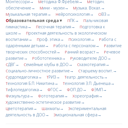
Монтессори→
етодика Ф.Фрёбеля→
етодич.
М
М
обеспечение→
ини - музеи→
узыка. Вокал.→
М
М
узыкальная терапия→
ейропсихология→
ВЗ→
М
Н
О
О
бразовательная среда▼
ПК→
альчиковая
П
П
гимнастика→
есочная терапия→
одготовка к
П
П
школе→
роектная деятельность в экологическом
П
воспитании→
роф. этика→
сихология→
абота с
П
П
Р
одарёнными детьми→
абота с персоналом→
азвитие
Р
Р
творческих cпoсобностей→
анний возраст→
ечевое
Р
Р
развитие→
обототехника→
уководителю ДОО→
Р
Р
ДВГ→
емейные клубы в ДОО→
казкотерапия→
С
С
С
оциально-личностное развитие→
таршему воспит.→
С
С
урдопедагогика→
РИЗ→
еатр. деятельность→
С
Т
Т
ехнология Б.П. Никитина→
ехнология З.П. Дьенеша→
Т
Т
ифлопедагогика→
ГОС→
ОП ДО→
ЭМП→
Т
Ф
Ф
Ф
изкультура→
ототерапия→
ореография→
Ф
Ф
Х
удожественно-эстетическое развитие→
Х
ветотерапия→
ахматы→
кспериментальная
Ц
Ш
Э
деятельность в ДОО→
моциональная сфера→
Э