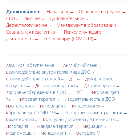
Дошкольное▼
Начальное→
Основное и среднее→
СПО→
Высшее→
Дополнительное→
Дефектологическое→
Менеджмент в образовании→
Социальная педагогика→
Психолого-педагог.
деятельность→
Коронавирус (COVID-19)→
дм.- хоз. обеспечение→
нглийский язык→
А
А
заимодействие внутри коллектива ДОО→
В
заимодействие с семьёй→
ТТ→
екор.-прикл.
В
Д
Д
исскуство→
елопроизводство→
етский аутизм→
Д
Д
доровьесбережение в ДОО→
КТ→
гровая деят-
З
И
И
ть→
гровая терапия→
зодеятельность в ДОО→
И
И
зотерапия→
нновации→
инезиология→
И
И
К
оронавирус (COVID-19)→
оррекция психич. развития→
К
К
уклотерапия→
ультурно-досуговая деятельность→
К
К
огопедия→
андала-терапия→
едиация→
Л
М
М
едпомощь→
енеджмент→
етодика М.
М
М
М