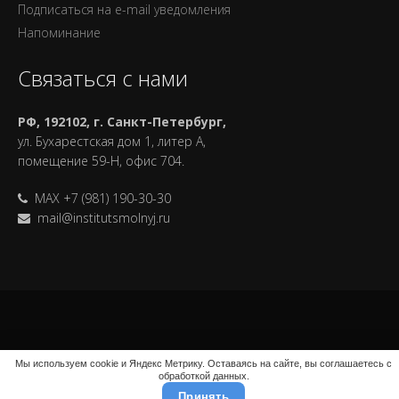
Подписаться на e-mail уведомления
Напоминание
Связаться с нами
РФ, 192102, г. Санкт-Петербург,
ул. Бухарестская дом 1, литер А,
помещение 59-Н, офис 704.
MAX +7 (981) 190-30-30
mail@institutsmolnyj.ru
Мы используем cookie и Яндекс Метрику. Оставаясь на сайте, вы соглашаетесь с
обработкой данных.
Принять