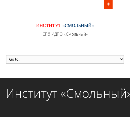
Информационно - методическое сопровождение
образовательного процесса осуществляется без
перерывов в рабочие дни с 9:00 до 21:00 МСК
MAX +7 (981) 190-30-30
СПб ИДПО «Смольный»
mail@institutsmolnyj.ru
Институт «Смольный