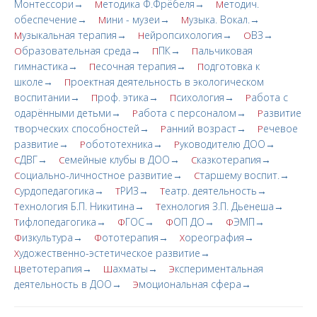
Монтессори→
етодика Ф.Фрёбеля→
етодич.
М
М
обеспечение→
ини - музеи→
узыка. Вокал.→
М
М
узыкальная терапия→
ейропсихология→
ВЗ→
М
Н
О
бразовательная среда→
ПК→
альчиковая
О
П
П
гимнастика→
есочная терапия→
одготовка к
П
П
школе→
роектная деятельность в экологическом
П
воспитании→
роф. этика→
сихология→
абота с
П
П
Р
одарёнными детьми→
абота с персоналом→
азвитие
Р
Р
творческих cпoсобностей→
анний возраст→
ечевое
Р
Р
развитие→
обототехника→
уководителю ДОО→
Р
Р
ДВГ→
емейные клубы в ДОО→
казкотерапия→
С
С
С
оциально-личностное развитие→
таршему воспит.→
С
С
урдопедагогика→
РИЗ→
еатр. деятельность→
С
Т
Т
ехнология Б.П. Никитина→
ехнология З.П. Дьенеша→
Т
Т
ифлопедагогика→
ГОС→
ОП ДО→
ЭМП→
Т
Ф
Ф
Ф
изкультура→
ототерапия→
ореография→
Ф
Ф
Х
удожественно-эстетическое развитие→
Х
ветотерапия→
ахматы→
кспериментальная
Ц
Ш
Э
деятельность в ДОО→
моциональная сфера→
Э