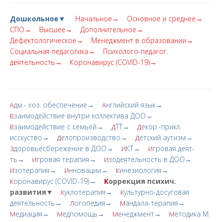
Дошкольное▼
Начальное→
Основное и среднее→
СПО→
Высшее→
Дополнительное→
Дефектологическое→
Менеджмент в образовании→
Социальная педагогика→
Психолого-педагог.
деятельность→
Коронавирус (COVID-19)→
дм.- хоз. обеспечение→
нглийский язык→
А
А
заимодействие внутри коллектива ДОО→
В
заимодействие с семьёй→
ТТ→
екор.-прикл.
В
Д
Д
исскуство→
елопроизводство→
етский аутизм→
Д
Д
доровьесбережение в ДОО→
КТ→
гровая деят-
З
И
И
ть→
гровая терапия→
зодеятельность в ДОО→
И
И
зотерапия→
нновации→
инезиология→
И
И
К
оронавирус (COVID-19)→
К
оррекция психич.
К
развития▼
уклотерапия→
ультурно-досуговая
К
К
деятельность→
огопедия→
андала-терапия→
Л
М
едиация→
едпомощь→
енеджмент→
етодика М.
М
М
М
М