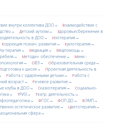
твие внутри коллектива ДОО→
заимодействие с
В
одство→
етский аутизм→
доровьесбережение в
Д
З
зодеятельность в ДОО→
зотерапия→
И
оррекция психич. развития→
уклотерапия→
К
К
ла-терапия→
едиация→
едпомощь→
М
М
Фрёбеля→
етодич. обеспечение→
ини -
М
М
опсихология→
ВЗ→
бразовательная среда→
О
О
одготовка к школе→
роектная деятельность в
П
П
→
абота с одарёнными детьми→
абота с
Р
Р
нний возраст→
ечевое развитие→
Р
ые клубы в ДОО→
казкотерапия→
оциально-
С
С
огика→
РИЗ→
еатр. деятельность→
Т
Т
ифлопедагогика→
ГОС→
ОП ДО→
ЭМП→
Ф
Ф
Ф
твенно-эстетическое развитие→
ветотерапия→
Ц
моциональная сфера→