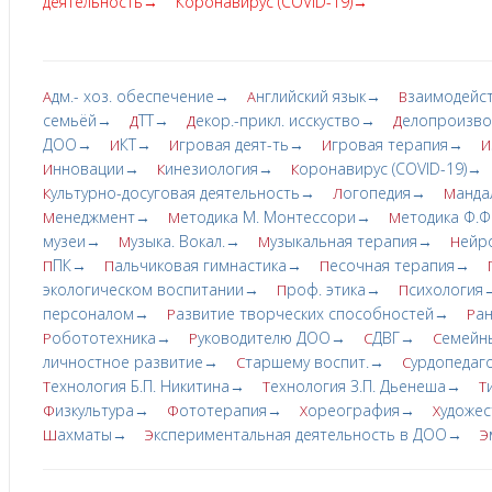
деятельность→
Коронавирус (COVID-19)→
дм.- хоз. обеспечение→
нглийский язык→
заимодейс
А
А
В
семьёй→
ТТ→
екор.-прикл. исскуство→
елопроизв
Д
Д
Д
ДОО→
КТ→
гровая деят-ть→
гровая терапия→
И
И
И
И
нновации→
инезиология→
оронавирус (COVID-19)→
И
К
К
ультурно-досуговая деятельность→
огопедия→
анда
К
Л
М
енеджмент→
етодика М. Монтессори→
етодика Ф.
М
М
М
музеи→
узыка. Вокал.→
узыкальная терапия→
ейр
М
М
Н
ПК→
альчиковая гимнастика→
есочная терапия→
П
П
П
экологическом воспитании→
роф. этика→
сихология
П
П
персоналом→
азвитие творческих cпoсобностей→
а
Р
Р
обототехника→
уководителю ДОО→
ДВГ→
емейн
Р
Р
С
С
личностное развитие→
таршему воспит.→
урдопедаг
С
С
ехнология Б.П. Никитина→
ехнология З.П. Дьенеша→
Т
Т
Т
изкультура→
ототерапия→
ореография→
удожес
Ф
Ф
Х
Х
ахматы→
кспериментальная деятельность в ДОО→
Ш
Э
Э