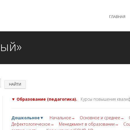
 образовательного процесса осуществляется без перерыв
ГЛАВНАЯ
MAX +7 (981) 190-30-30
mail@institutsmolnyj.ru
ный»
▼ Образование (педагогика).
Курсы повышения квалиф
Дошкольное▼
Начальное→
Основное и среднее→
Дефектологическое→
Менеджмент в образовании→
Со