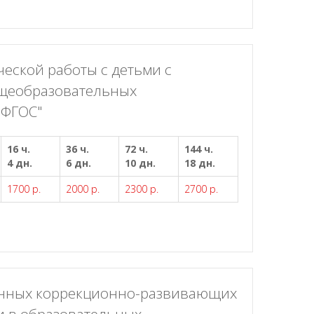
еской работы с детьми с
бщеобразовательных
 ФГОС"
16 ч.
36 ч.
72 ч.
144 ч.
4 дн.
6 дн.
10 дн.
18 дн.
1700 р.
2000 р.
2300 р.
2700 р.
енных коррекционно-развивающих