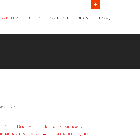
ов в рабочие дни с 9:00 до 21:00 МСК
КУРСЫ
ОТЗЫВЫ
КОНТАКТЫ
ОПЛАТА
ВХОД
икации.
СПО→
Высшее→
Дополнительное→
циальная педагогика→
Психолого-педагог.