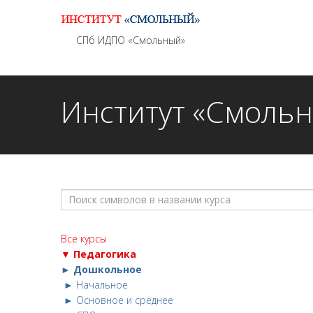
Информационно - методическое сопровождение
СПб ИДПО «Смольный»
Институт «Смоль
Все курсы
▼ Педагогика
► Дошкольное
► Начальное
► Основное и среднее