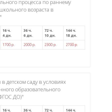
льного процесса по раннему
школьного возраста в
"
16 ч.
36 ч.
72 ч.
144 ч.
4 дн.
6 дн.
10 дн.
18 дн.
1700 р.
2000 р.
2300 р.
2700 р.
в детском саду в условиях
нного образовательного
ФГОС ДО)"
16 ч.
36 ч.
72 ч.
144 ч.